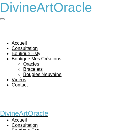
DivineArtOracle
Passer
au
contenu
principal
Accueil
Consultation
Boutique Esty
Boutique Mes Créations
Oracles
Bracelets
Bougies Neuvaine
Vidéos
Contact
DivineArtOracle
Accueil
Consultation